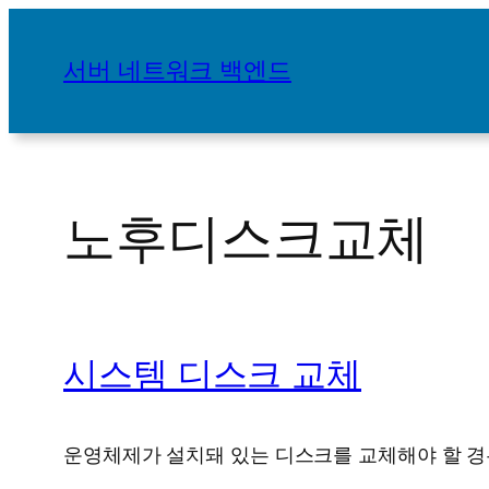
콘
텐
서버 네트워크 백엔드
츠
로
바
로
가
노후디스크교체
기
시스템 디스크 교체
운영체제가 설치돼 있는 디스크를 교체해야 할 경