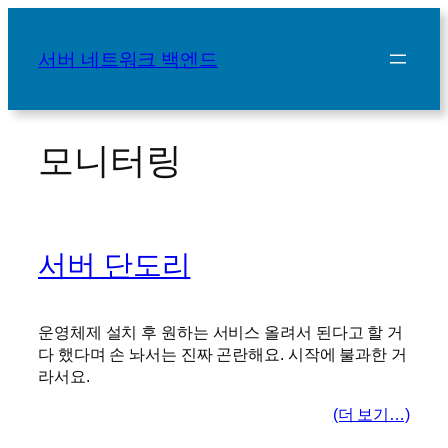
콘
텐
서버 네트워크 백엔드
츠
로
바
로
모니터링
가
기
서버 단도리
운영체제 설치 후 원하는 서비스 올려서 된다고 할 거
다 했다며 손 놔서는 진짜 곤란해요. 시작에 불과한 거
라서요.
(더 보기…)