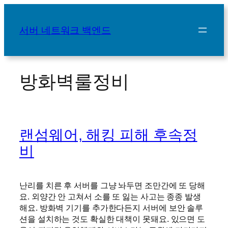
콘
텐
서버 네트워크 백엔드
츠
로
바
로
방화벽룰정비
가
기
랜섬웨어, 해킹 피해 후속정
비
난리를 치른 후 서버를 그냥 놔두면 조만간에 또 당해
요. 외양간 안 고쳐서 소를 또 잃는 사고는 종종 발생
해요. 방화벽 기기를 추가한다든지 서버에 보안 솔루
션을 설치하는 것도 확실한 대책이 못돼요. 있으면 도