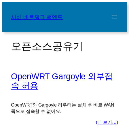
콘
텐
서버 네트워크 백엔드
츠
로
바
로
오픈소스공유기
가
기
OpenWRT Gargoyle 외부접
속 허용
OpenWRT와 Gargoyle 라우터는 설치 후 바로 WAN
쪽으로 접속할 수 없어요.
(더 보기…)