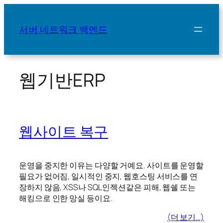
콘
텐
서버 네트워크 백엔드
츠
로
바
로
웹기반ERP
가
기
웹사이트 복구
운영을 중지한 이유는 다양할 거예요. 사이트를 운영할
필요가 없어짐, 일시적인 중지, 웹호스팅 서비스를 연
장하지 않음, XSS나 SQL인젝션같은 피해, 웹쉘 또는
해킹으로 인한 망실 등이요.
(더 보기…)