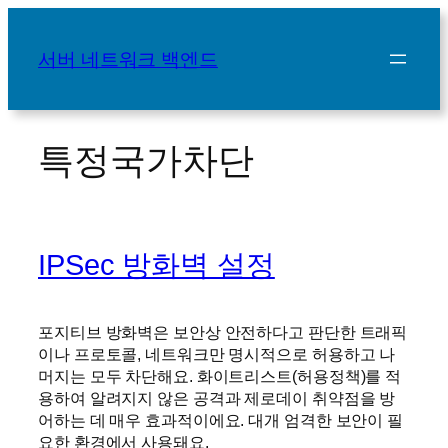
콘
텐
서버 네트워크 백엔드
츠
로
바
로
특정국가차단
가
기
IPSec 방화벽 설정
포지티브 방화벽은 보안상 안전하다고 판단한 트래픽
이나 프로토콜, 네트워크만 명시적으로 허용하고 나
머지는 모두 차단해요. 화이트리스트(허용정책)를 적
용하여 알려지지 않은 공격과 제로데이 취약점을 방
어하는 데 매우 효과적이에요. 대개 엄격한 보안이 필
요한 환경에서 사용돼요.