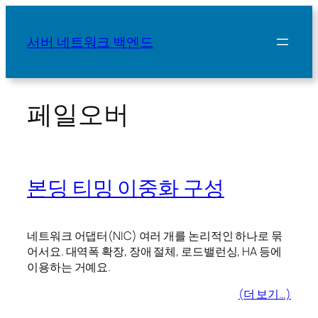
콘
텐
서버 네트워크 백엔드
츠
로
바
로
페일오버
가
기
본딩 티밍 이중화 구성
네트워크 어댑터(NIC) 여러 개를 논리적인 하나로 묶
어서요. 대역폭 확장, 장애 절체, 로드밸런싱, HA 등에
이용하는 거예요.
(더 보기…)