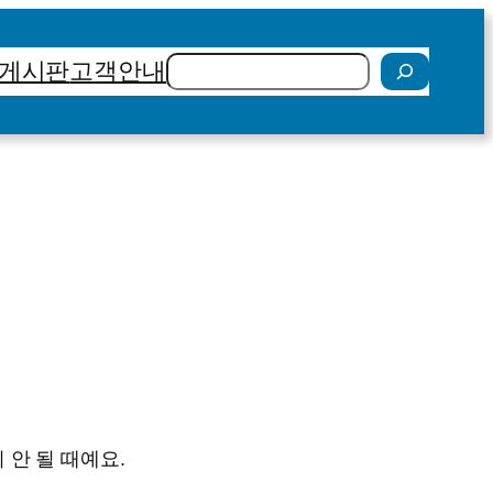
검
게시판
고객안내
색
 안 될 때예요.