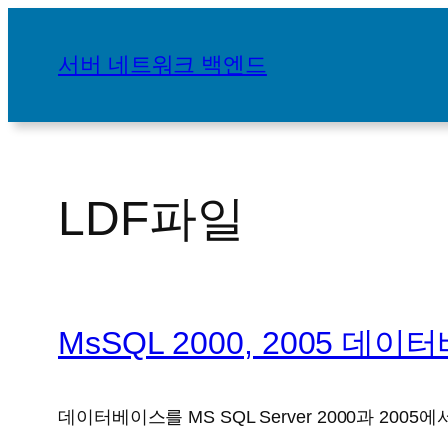
콘
텐
서버 네트워크 백엔드
츠
로
바
로
가
LDF파일
기
MsSQL 2000, 2005 
데이터베이스를 MS SQL Server 2000과 2