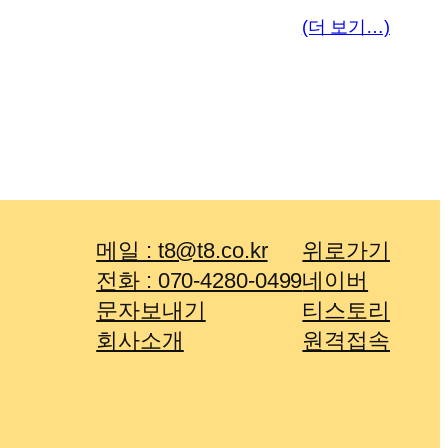
(더 보기…)
메일 : t8@t8.co.kr
위로가기
전화 : 070-4280-0499
네이버
문자보내기
티스토리
회사소개
원격접속