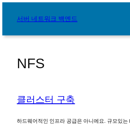
콘
텐
서버 네트워크 백엔드
츠
로
바
로
가
NFS
기
클러스터 구축
하드웨어적인 인프라 공급은 아니에요. 규모있는 