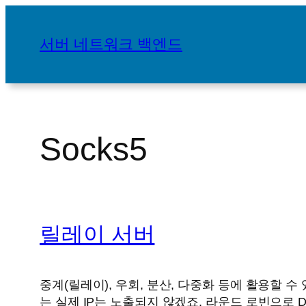
콘
텐
서버 네트워크 백엔드
츠
로
바
로
가
Socks5
기
릴레이 서버
중계(릴레이), 우회, 분산, 다중화 등에 활용할
는 실제 IP는 노출되지 않겠죠. 라운드 로빈으로