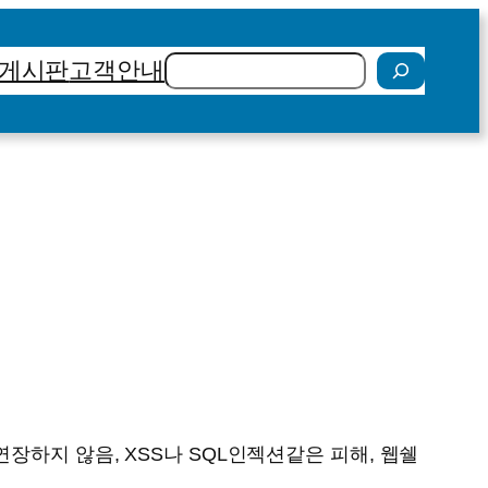
검
게시판
고객안내
색
장하지 않음, XSS나 SQL인젝션같은 피해, 웹쉘