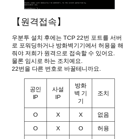
【원격접속】
우분투 설치 후에는 TCP 22번 포트를 서버
로 포워딩하거나 방화벽기기에서 허용을 해
줘야 저희가 원격으로 접속할 수 있어요.
물론 임시로 하는 조치예요.
22번을 다른 번호로 바꿀테니까요.
방화
공인
사설
벽 기
조치
IP
IP
기
O
X
X
없음
O
X
O
허용