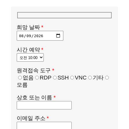
희망 날짜
*
시간 예약
*
원격접속 도구
*
없음
RDP
SSH
VNC
기타
모름
상호 또는 이름
*
이메일 주소
*